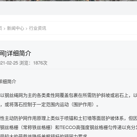
页
新闻中心
行业资讯
>
>
网]详细简介
1-02-25 浏览：1876次
]详细简介
以钢丝绳网为主的各类柔性网覆盖包裹在所需防护斜坡或岩石上，
，或将落石控制于一定范围内运动（围护作用）。
性主动防护网作用原理上类似于喷锚和土钉墙等面层护坡体系，但因
钢丝格栅（常称铁丝格栅）和TECCO高强度钢丝格栅匀传递以充
受较大的荷载并降低单根锚杆的锚固力要求 。