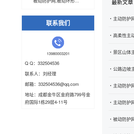
被动防护网,被动环形网,被动菱...
最新文章
主动防护
联系我们
高柔性主
景区山体
13980003201
Q Q：332504536
公路边坡
联系人：刘经理
邮箱：
332504536
@qq.com
主动防护
地址：成都金牛区金府路799号金
府国际1栋29层4-11号
主动防护网
被动防护网